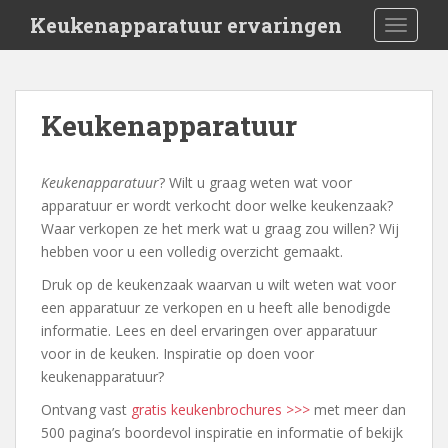
S
Keukenapparatuur ervaringen
TOGGLE
k
i
p
t
Keukenapparatuur
o
m
a
Keukenapparatuur
? Wilt u graag weten wat voor
i
apparatuur er wordt verkocht door welke keukenzaak?
n
Waar verkopen ze het merk wat u graag zou willen? Wij
c
hebben voor u een volledig overzicht gemaakt.
o
Druk op de keukenzaak waarvan u wilt weten wat voor
n
een apparatuur ze verkopen en u heeft alle benodigde
t
informatie. Lees en deel ervaringen over apparatuur
e
voor in de keuken. Inspiratie op doen voor
n
keukenapparatuur?
t
Ontvang vast
gratis keukenbrochures >>>
met meer dan
500 pagina’s boordevol inspiratie en informatie of bekijk